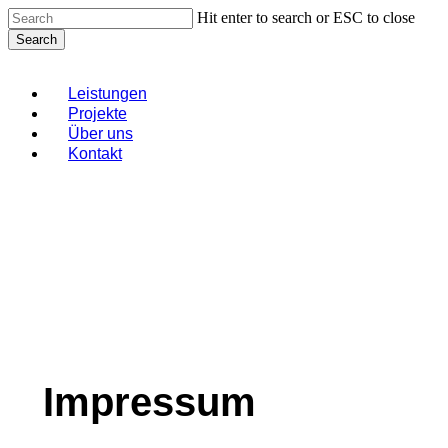
Skip
Hit enter to search or ESC to close
to
Search
main
Close
content
Search
Menu
Leistungen
Projekte
Über uns
Kontakt
Impressum