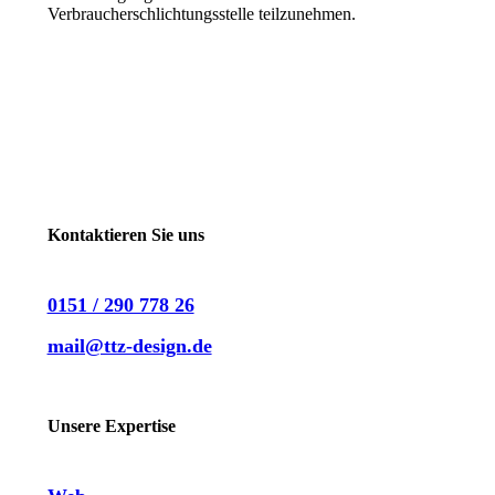
Verbraucherschlichtungsstelle teilzunehmen.
Kontaktieren Sie uns
0151 / 290 778 26
mail@ttz-design.de
LinkedIn
Instagram
Unsere Expertise