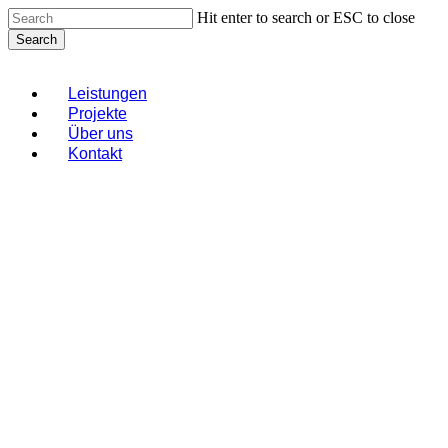
Skip
Hit enter to search or ESC to close
to
Search
main
Close
content
Search
Menu
Leistungen
Projekte
Über uns
Kontakt
Geschäftsausstattun