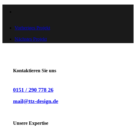
Vorheriges Projekt
Nächstes Projekt
Kontaktieren Sie uns
0151 / 290 778 26
mail@ttz-design.de
LinkedIn
Instagram
Unsere Expertise