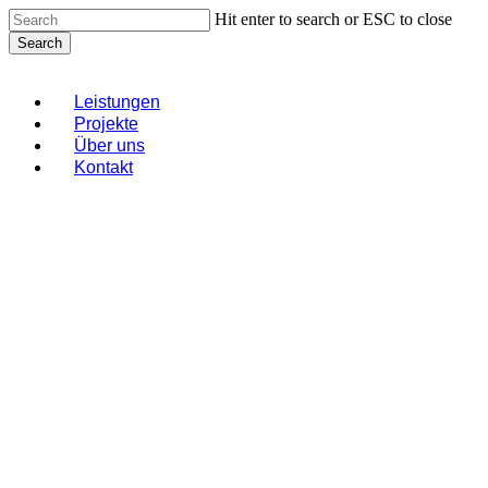
Skip
Hit enter to search or ESC to close
to
Search
main
Close
content
Search
Menu
Leistungen
Projekte
Über uns
Kontakt