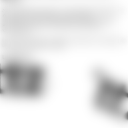
Neben Webdesign entwickeln wir visuelle Erscheinungsbilder und
Printmedien für Unternehmen aus Linz am Rhein.
Dazu gehören Logos, Corporate Design, Geschäftsausstattung,
Broschüren und laufende Gestaltung für Marketing und
Kommunikation.
Der Fokus liegt auf klarer Gestaltung, konsistenter Anwendung und
langfristiger Nutzbarkeit im Alltag.
Leistungen:
Corporate Design
Logoentwicklung
Printgestaltung
Geschäftsausstattung
Werbemittel
Layoutsysteme