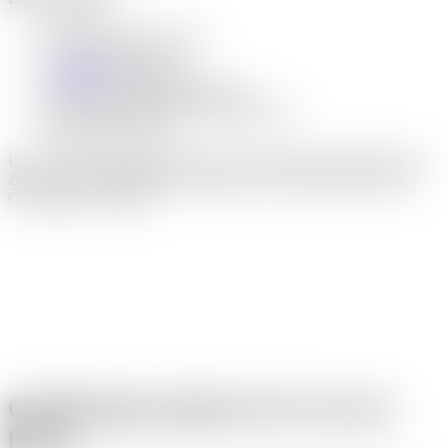
Konzeption und Struktur
Webdesign und UI
WordPress
-Umsetzung
Relaunch bestehender Websites
Ladezeit- und SEO-Grundoptimierung
laufende Betreuung
Unsere Webdesign-Projekte für Linz am Rhein entstehen mit dem
Ziel, Inhalte verständlich darzustellen und eine stabile technische
Grundlage zu schaffen.
Grafikdesign-Agentur für Linz am
Rhein