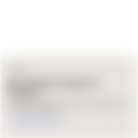
Über uns
Wir verbinden Design mit
Wirkung
Wir entwickeln Designs, die Marken stärken, Nutzer begeistern und
langfristig Vertrauen aufbauen.
Mehr über uns erfahren