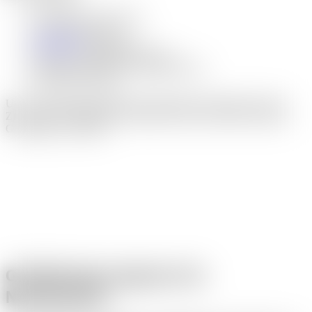
Konzeption und Struktur
Webdesign und UI
WordPress
-Umsetzung
Relaunch bestehender Websites
Ladezeit- und SEO-Grundoptimierung
laufende Betreuung
Unsere Webdesign-Projekte für Niederkassel entstehen mit dem
Ziel, Inhalte verständlich darzustellen und eine stabile technische
Grundlage zu schaffen.
Grafikdesign-Agentur für
Niederkassel