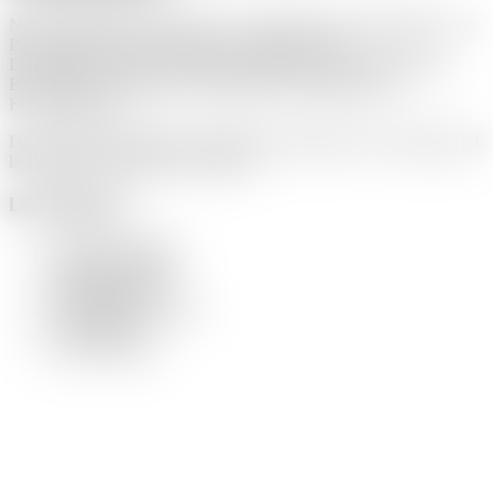
Neben Webdesign entwickeln wir visuelle Erscheinungsbilder und
Printmedien für Unternehmen aus Niederkassel.
Dazu gehören Logos, Corporate Design, Geschäftsausstattung,
Broschüren und laufende Gestaltung für Marketing und
Kommunikation.
Der Fokus liegt auf klarer Gestaltung, konsistenter Anwendung und
langfristiger Nutzbarkeit im Alltag.
Leistungen:
Corporate Design
Logoentwicklung
Printgestaltung
Geschäftsausstattung
Werbemittel
Layoutsysteme