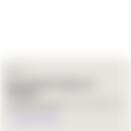
Über uns
Wir verbinden Design mit
Wirkung
Wir entwickeln Designs, die Marken stärken, Nutzer begeistern und
langfristig Vertrauen aufbauen.
Mehr über uns erfahren