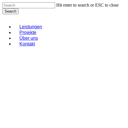
Skip
Hit enter to search or ESC to close
to
Search
main
Close
content
Search
Menu
Leistungen
Projekte
Über uns
Kontakt