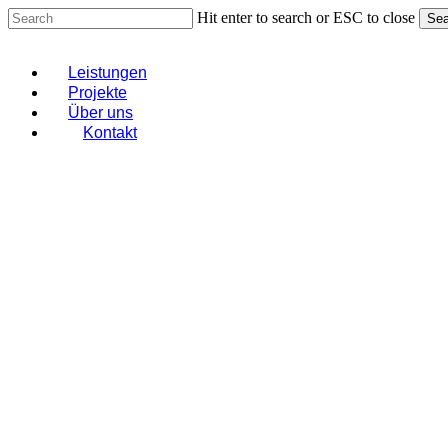
Skip
Hit enter to search or ESC to close
Sea
to
Close
main
Search
content
Menu
Leistungen
Projekte
Über uns
Kontakt