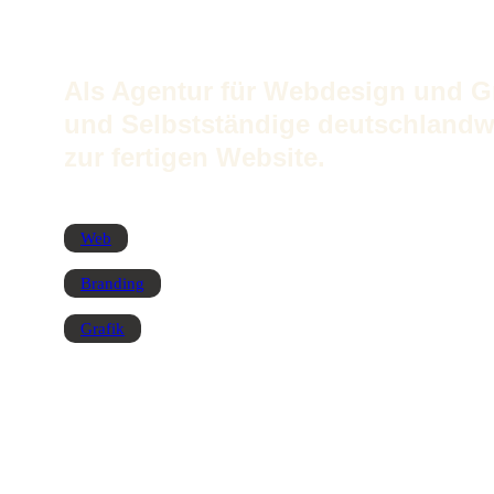
Als Agentur für Webdesign und G
und Selbstständige deutschlandwe
zur fertigen Website.
Web
Branding
Grafik