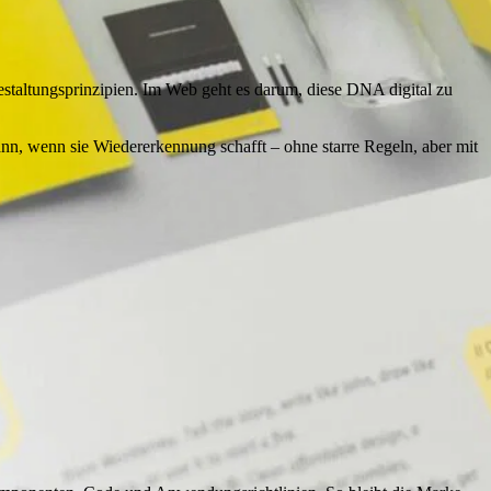
staltungsprinzipien. Im Web geht es darum, diese DNA digital zu
dann, wenn sie Wiedererkennung schafft – ohne starre Regeln, aber mit