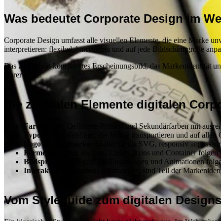
Was bedeutet Corporate Design im W
Corporate Design umfasst alle visuellen Elemente, die eine Marke u
interpretieren: flexibel, barrierefrei und auf jede Bildschirmgröße anpa
Das Ziel ist ein konsistentes Erscheinungsbild, das Markenidentität u
klarer Linie.
Die zentralen Elemente digitalen Corp
Farbsystem:
Definierte Primär- und Sekundärfarben mit ausre
Typografie:
Webfonts, die Marke transportieren und auf allen G
Logo & Wortmarke:
Skalierbar als SVG, responsiv anpassbar
Formensprache:
Buttons, Linien, Icons und Container folgen 
Bildsprache:
Fotografien, Illustrationen und Animationen folgen
Interaktion & Motion:
Animationen sind Teil der Markenident
Vom Styleguide zum digitalen Design