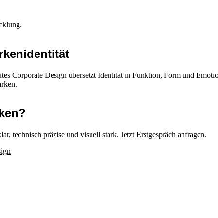
cklung.
rkenidentität
s Corporate Design übersetzt Identität in Funktion, Form und Emotion –
arken.
nken?
r, technisch präzise und visuell stark.
Jetzt Erstgespräch anfragen
.
ign