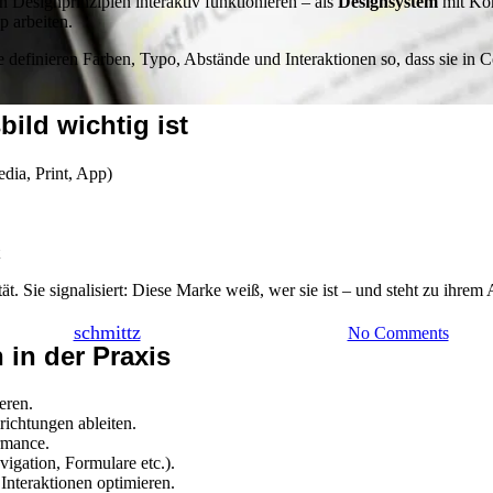
n Designprinzipien interaktiv funktionieren – als
Designsystem
mit Kom
 arbeiten.
definieren Farben, Typo, Abstände und Interaktionen so, dass sie in Co
ild wichtig ist
dia, Print, App)
Webdesign
Markenaufbau
n im Web: Wie Identität digit
. Sie signalisiert: Diese Marke weiß, wer sie ist – und steht zu ihrem A
By
schmittz
16. April 2026
Juni 21st, 2026
No Comments
 in der Praxis
eren.
richtungen ableiten.
rmance.
gation, Formulare etc.).
Interaktionen optimieren.