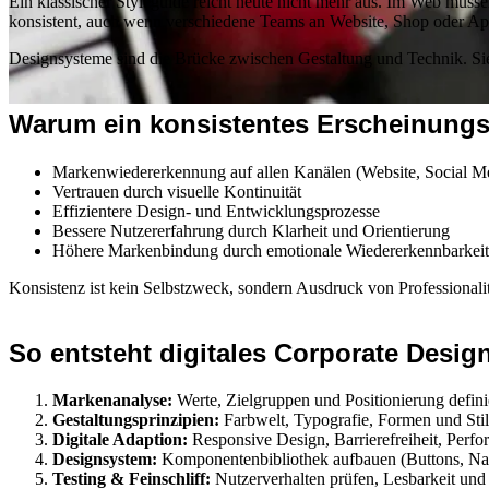
Ein klassischer Styleguide reicht heute nicht mehr aus. Im Web müsse
konsistent, auch wenn verschiedene Teams an Website, Shop oder App
Designsysteme sind die Brücke zwischen Gestaltung und Technik. Sie 
Warum ein konsistentes Erscheinungsb
Markenwiedererkennung auf allen Kanälen (Website, Social Me
Vertrauen durch visuelle Kontinuität
Effizientere Design- und Entwicklungsprozesse
Bessere Nutzererfahrung durch Klarheit und Orientierung
Höhere Markenbindung durch emotionale Wiedererkennbarkeit
Corporate Desig
Konsistenz ist kein Selbstzweck, sondern Ausdruck von Professionalität
So entsteht digitales Corporate Design
Markenanalyse:
Werte, Zielgruppen und Positionierung defini
Gestaltungsprinzipien:
Farbwelt, Typografie, Formen und Stil
Digitale Adaption:
Responsive Design, Barrierefreiheit, Perfo
Designsystem:
Komponentenbibliothek aufbauen (Buttons, Navi
Testing & Feinschliff:
Nutzerverhalten prüfen, Lesbarkeit und 