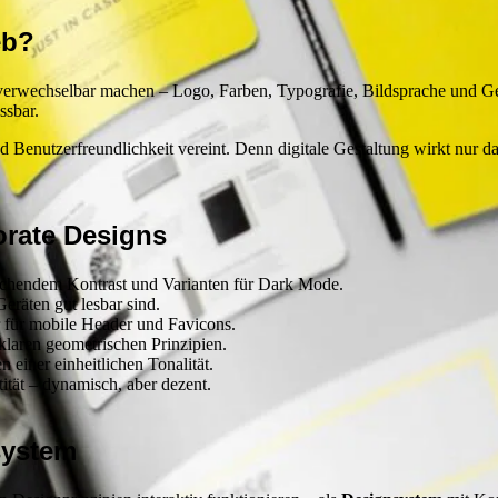
eb?
nverwechselbar machen – Logo, Farben, Typografie, Bildsprache und Ge
ssbar.
nd Benutzerfreundlichkeit vereint. Denn digitale Gestaltung wirkt nur 
orate Designs
ichendem Kontrast und Varianten für Dark Mode.
eräten gut lesbar sind.
 für mobile Header und Favicons.
klaren geometrischen Prinzipien.
 einer einheitlichen Tonalität.
ität – dynamisch, aber dezent.
system