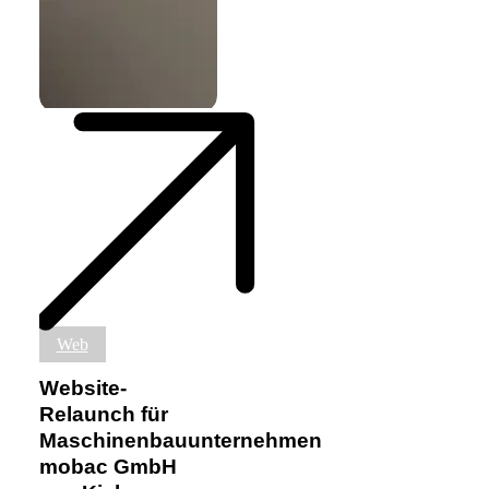
Website-
Web
Relaunch
für
Website-
Maschinenbauunternehmen
Relaunch für
mobac
Maschinenbauunternehmen
GmbH
aus
mobac GmbH
Kiel