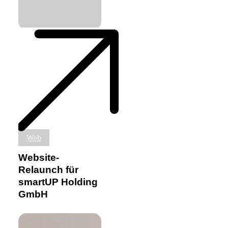
Website-
Web
Relaunch
für
Website-
smartUP
Relaunch für
Holding
smartUP Holding
GmbH
GmbH