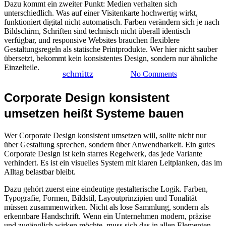
Dazu kommt ein zweiter Punkt: Medien verhalten sich
Corporate Design
unterschiedlich. Was auf einer Visitenkarte hochwertig wirkt,
funktioniert digital nicht automatisch. Farben verändern sich je nach
Bildschirm, Schriften sind technisch nicht überall identisch
konsistent umsetzen
verfügbar, und responsive Websites brauchen flexiblere
Gestaltungsregeln als statische Printprodukte. Wer hier nicht sauber
übersetzt, bekommt kein konsistentes Design, sondern nur ähnliche
Einzelteile.
By
schmittz
9. Juli 2026
No Comments
Corporate Design konsistent
umsetzen heißt Systeme bauen
Wer Corporate Design konsistent umsetzen will, sollte nicht nur
über Gestaltung sprechen, sondern über Anwendbarkeit. Ein gutes
Corporate Design ist kein starres Regelwerk, das jede Variante
verhindert. Es ist ein visuelles System mit klaren Leitplanken, das im
Alltag belastbar bleibt.
Dazu gehört zuerst eine eindeutige gestalterische Logik. Farben,
Typografie, Formen, Bildstil, Layoutprinzipien und Tonalität
müssen zusammenwirken. Nicht als lose Sammlung, sondern als
erkennbare Handschrift. Wenn ein Unternehmen modern, präzise
und zugänglich wirken möchte, muss sich das in allen Elementen