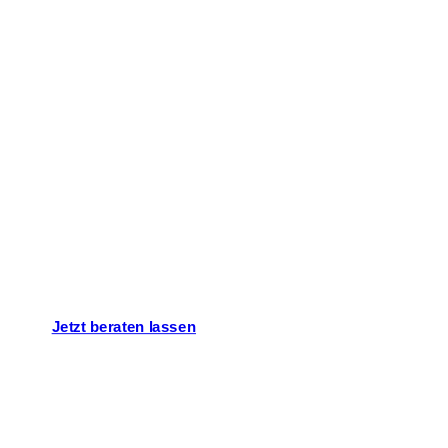
Lassen Sie uns
über Ihr Projekt
sprechen!
Jetzt beraten lassen