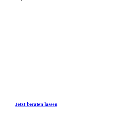
Lassen Sie uns
über Ihr Projekt
sprechen!
Jetzt beraten lassen