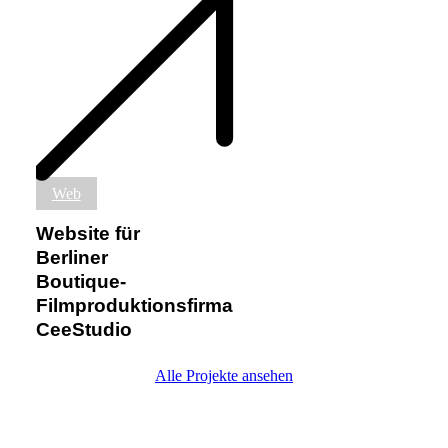
Website
Web
für
Berliner
Website für
Boutique-
Berliner
Filmproduktionsfirma
Boutique-
CeeStudio
Filmproduktionsfirma
CeeStudio
Alle Projekte ansehen