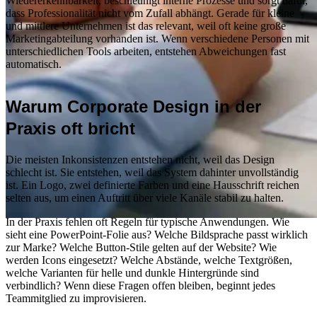
Wiedererkennbarkeit, beschleunigt interne Prozesse und sorgt dafür,
dass Professionalität nicht vom Zufall abhängt. Gerade für kleine
und mittlere Unternehmen ist das relevant, weil oft keine große
Marketingabteilung vorhanden ist. Wenn verschiedene Personen mit
unterschiedlichen Tools arbeiten, entstehen Abweichungen fast
automatisch.
Warum Corporate Design in der
Praxis oft bricht
Die meisten Inkonsistenzen entstehen nicht, weil das Design
schlecht ist. Sie entstehen, weil das System dahinter unvollständig
ist. Ein Logo, zwei definierte Farben und eine Hausschrift reichen
selten aus, um einen Auftritt über viele Kanäle stabil zu halten.
In der Praxis fehlen oft Regeln für typische Anwendungen. Wie
sieht eine PowerPoint-Folie aus? Welche Bildsprache passt wirklich
zur Marke? Welche Button-Stile gelten auf der Website? Wie
werden Icons eingesetzt? Welche Abstände, welche Textgrößen,
welche Varianten für helle und dunkle Hintergründe sind
verbindlich? Wenn diese Fragen offen bleiben, beginnt jedes
Allgemeines
Teammitglied zu improvisieren.