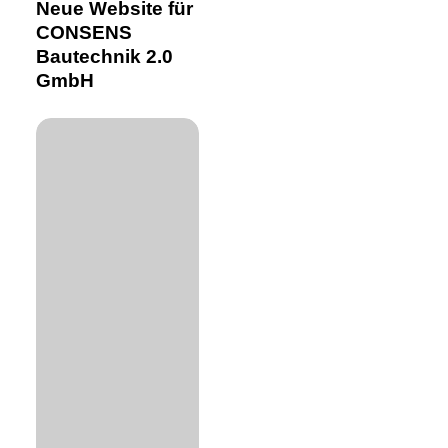
für
Neue Website für
CONSENS
CONSENS
Bautechnik
Bautechnik 2.0
2.0
GmbH
GmbH