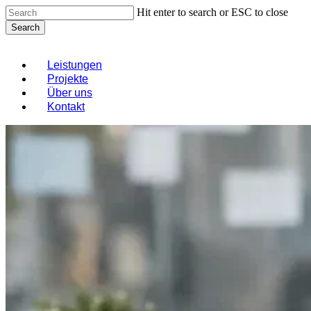
Skip
Hit enter to search or ESC to close
to
Search
main
Close
content
Search
Menu
Leistungen
Projekte
Über uns
Kontakt