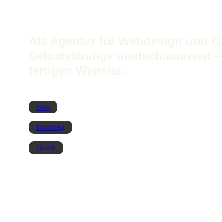
Als Agentur für Webdesign und Gr
Selbstständige deutschlandweit –
fertigen Website.
Web
Branding
Grafik