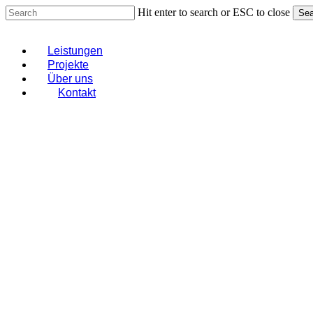
Skip
Hit enter to search or ESC to close
Sea
to
Close
main
Search
content
Menu
Leistungen
Projekte
Über uns
Kontakt