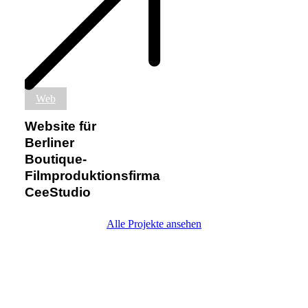
Website
Web
für
Berliner
Website für
Boutique-
Berliner
Filmproduktionsfirma
Boutique-
CeeStudio
Filmproduktionsfirma
CeeStudio
Alle Projekte ansehen