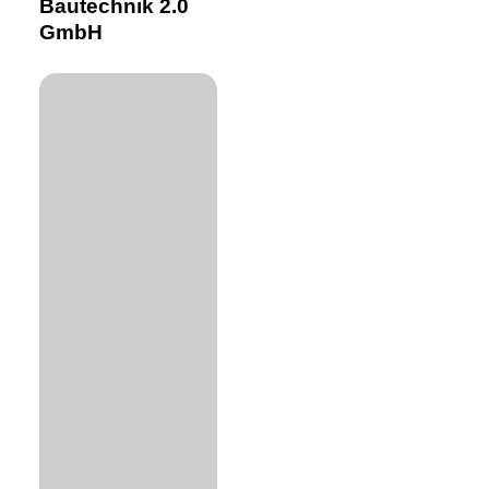
Bautechnik 2.0
2.0
GmbH
GmbH