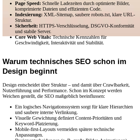
Page Speed:
Schnelle Ladezeiten durch optimierte Bilder,
komprimierte Dateien und effizienten Code.
Indexierung:
XML-Sitemap, saubere robots.txt, klare URL-
Struktur.
Sicherheit:
HTTPS-Verschlüsselung, DSGVO-Konformität
und stabile Server.
Core Web Vitals:
Technische Kennzahlen für
Geschwindigkeit, Interaktivität und Stabilität.
Warum technisches SEO schon im
Design beginnt
SEO & Sichtbarkeit
Design entscheidet über Struktur – und damit über Crawlbarkeit,
Was ist technisches
Nutzerführung und Performance. Schon im Konzept werden
Weichen gestellt, die SEO maßgeblich beeinflussen:
SEO – und warum es
Ein logisches Navigationssystem sorgt für klare Hierarchien
und saubere interne Verlinkung.
Visuelle Gewichtung definiert Content-Prioritäten und
beim Design beginnt
Keyword-Platzierung.
Mobile-first-Layouts vermeiden spätere technische
Anpassungen.