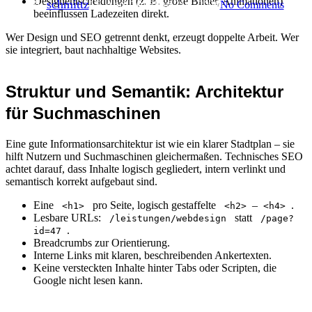
Designentscheidungen (z. B. große Bilder, Animationen)
By
schmittz
15. April 2026
Juni 21st, 2026
No Comments
beeinflussen Ladezeiten direkt.
Wer Design und SEO getrennt denkt, erzeugt doppelte Arbeit. Wer
sie integriert, baut nachhaltige Websites.
Struktur und Semantik: Architektur
für Suchmaschinen
Eine gute Informationsarchitektur ist wie ein klarer Stadtplan – sie
hilft Nutzern und Suchmaschinen gleichermaßen. Technisches SEO
achtet darauf, dass Inhalte logisch gegliedert, intern verlinkt und
semantisch korrekt aufgebaut sind.
Eine
pro Seite, logisch gestaffelte
–
.
<h1>
<h2>
<h4>
Lesbare URLs:
statt
/leistungen/webdesign
/page?
.
id=47
Breadcrumbs zur Orientierung.
Interne Links mit klaren, beschreibenden Ankertexten.
Keine versteckten Inhalte hinter Tabs oder Scripten, die
Google nicht lesen kann.