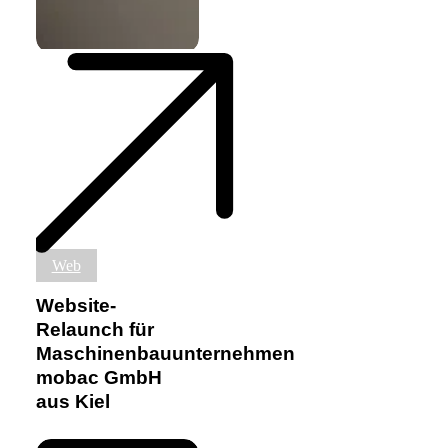
Website-
Web
Relaunch
für
Website-
Maschinenbauunternehmen
Relaunch für
mobac
Maschinenbauunternehmen
GmbH
aus
mobac GmbH
Kiel
aus Kiel