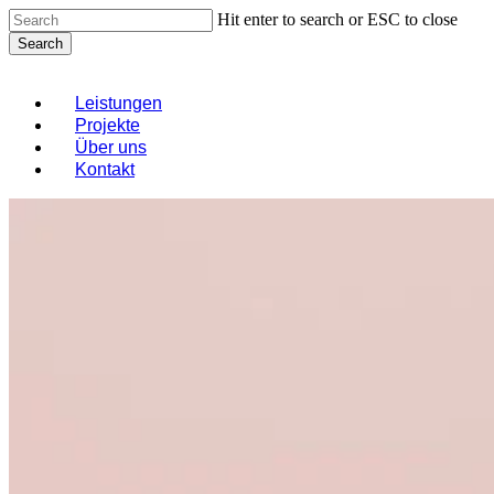
Skip
Hit enter to search or ESC to close
to
Search
main
Close
content
Search
Menu
Leistungen
Projekte
Über uns
Kontakt