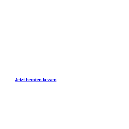
Lassen Sie uns
über Ihr Projekt
sprechen!
Jetzt beraten lassen