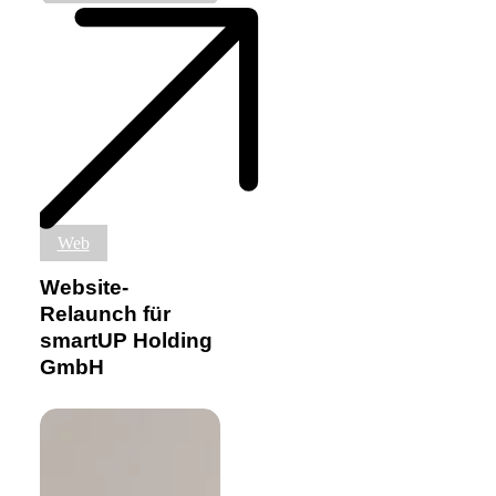
Website-
Web
Relaunch
für
Website-
smartUP
Relaunch für
Holding
smartUP Holding
GmbH
GmbH