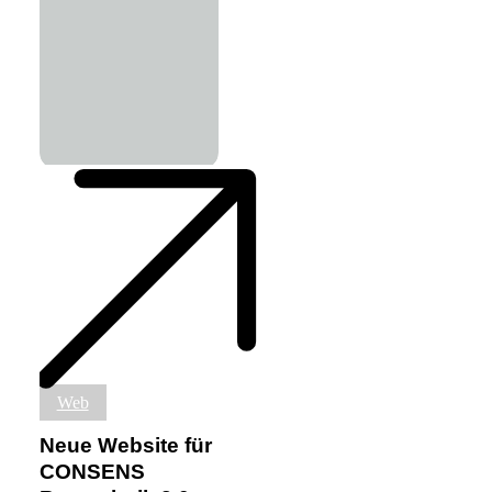
Neue
Web
Website
für
Neue Website für
CONSENS
CONSENS
Bautechnik