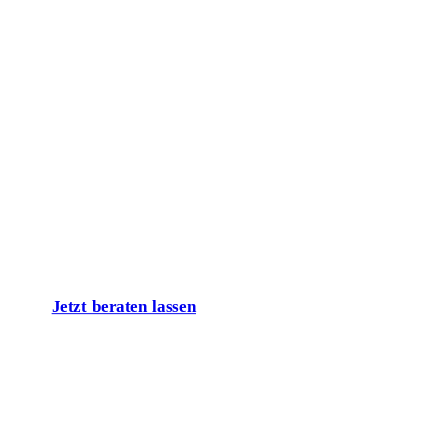
Lassen Sie uns
über Ihr Projekt
sprechen!
Jetzt beraten lassen