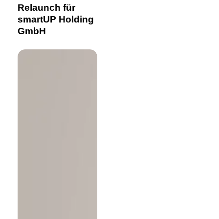
smartUP
Relaunch für
Holding
smartUP Holding
GmbH
GmbH