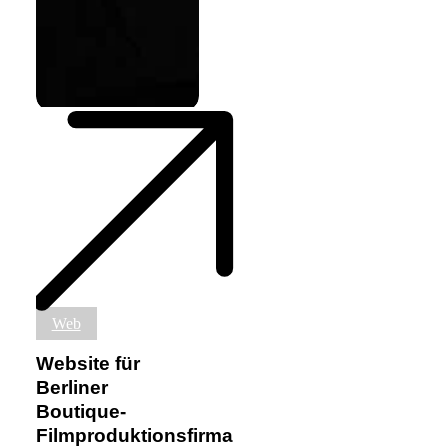
Website
Web
für
Berliner
Website für
Boutique-
Berliner
Filmproduktionsfirma
Boutique-
CeeStudio
Filmproduktionsfirma