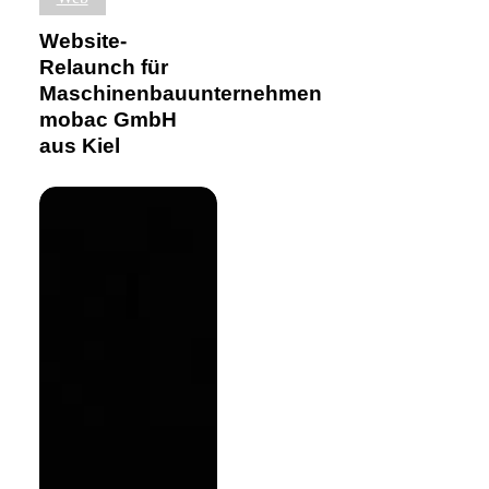
Relaunch
für
Website-
Maschinenbauunternehmen
Relaunch für
mobac
Maschinenbauunternehmen
GmbH
aus
mobac GmbH
Kiel
aus Kiel