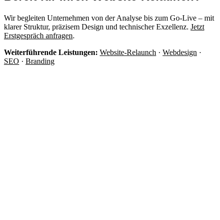
Wir begleiten Unternehmen von der Analyse bis zum Go-Live – mit
klarer Struktur, präzisem Design und technischer Exzellenz.
Jetzt
Erstgespräch anfragen
.
Weiterführende Leistungen:
Website-Relaunch
·
Webdesign
·
SEO
·
Branding
Lassen Sie uns
über Ihr Projekt
sprechen!