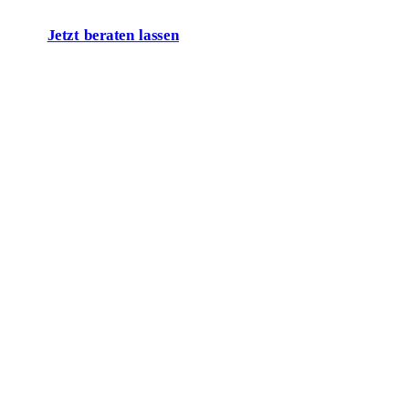
Jetzt beraten lassen
Lassen Sie uns
über Ihr Projekt
sprechen!