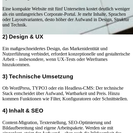
Eine kompakte Website mit fünf Unterseiten kostet deutlich weniger
als ein umfangreiches Corporate-Portal. Je mehr Inhalte, Sprachen
oder Layoutvarianten, desto höher der Aufwand in Design, Struktur
und Technik.
2) Design & UX
Ein maßgeschneidertes Design, das Markenidentität und
Nutzerführung verbindet, erfordert konzeptionelle und gestalterische
Arbeit – insbesondere, wenn UX-Tests oder Wireframes
hinzukommen.
Webdesign
3) Technische Umsetzung
Was kostet ein
Ob WordPress, TYPO3 oder ein Headless-CMS: Der technische
Stack entscheidet über Aufwand, Wartbarkeit und Preis. Hinzu
Website-Relaunch?
kommen Funktionen wie Filter, Konfiguratoren oder Schnittstellen.
4) Inhalt & SEO
Faktoren, Beispiele &
Content-Migration, Texterstellung, SEO-Optimierung und
Bildaufbereitung sind eigene Arbeitspakete. Werden sie mit
realistische Budgets