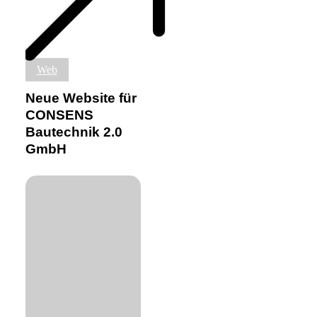
Neue
Web
Website
für
Neue Website für
CONSENS
CONSENS
Bautechnik
Bautechnik 2.0
2.0
GmbH
GmbH