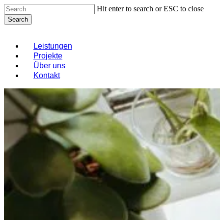
Skip
Hit enter to search or ESC to close
to
Search
main
Close
content
Search
Menu
Leistungen
Projekte
Über uns
Kontakt