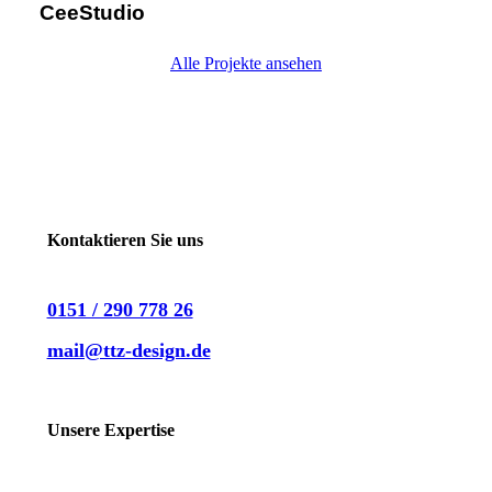
CeeStudio
Alle Projekte ansehen
Kontaktieren Sie uns
0151 / 290 778 26
mail@ttz-design.de
LinkedIn
Instagram
Unsere Expertise