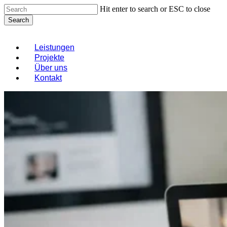
Skip
Hit enter to search or ESC to close
to
Search
main
Close
content
Search
Menu
Leistungen
Projekte
Über uns
Kontakt