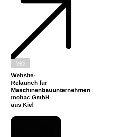
Website-
Web
Relaunch
für
Website-
Maschinenbauunternehmen
Relaunch für
mobac
Maschinenbauunternehmen
GmbH
aus
mobac GmbH
Kiel
aus Kiel