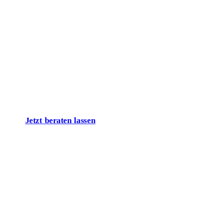
Lassen Sie uns
über Ihr Projekt
sprechen!
Jetzt beraten lassen