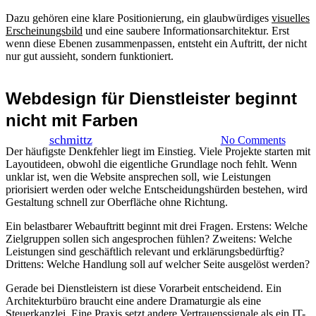
Webdesign für
Dazu gehören eine klare Positionierung, ein glaubwürdiges
visuelles
Erscheinungsbild
und eine saubere Informationsarchitektur. Erst
wenn diese Ebenen zusammenpassen, entsteht ein Auftritt, der nicht
Dienstleister, das
nur gut aussieht, sondern funktioniert.
Anfragen bringt
Webdesign für Dienstleister beginnt
nicht mit Farben
By
schmittz
20. Juni 2026
Juni 21st, 2026
No Comments
Der häufigste Denkfehler liegt im Einstieg. Viele Projekte starten mit
Layoutideen, obwohl die eigentliche Grundlage noch fehlt. Wenn
unklar ist, wen die Website ansprechen soll, wie Leistungen
priorisiert werden oder welche Entscheidungshürden bestehen, wird
Gestaltung schnell zur Oberfläche ohne Richtung.
Ein belastbarer Webauftritt beginnt mit drei Fragen. Erstens: Welche
Zielgruppen sollen sich angesprochen fühlen? Zweitens: Welche
Leistungen sind geschäftlich relevant und erklärungsbedürftig?
Drittens: Welche Handlung soll auf welcher Seite ausgelöst werden?
Gerade bei Dienstleistern ist diese Vorarbeit entscheidend. Ein
Architekturbüro braucht eine andere Dramaturgie als eine
Steuerkanzlei. Eine Praxis setzt andere Vertrauenssignale als ein IT-