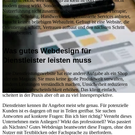
Anfragen. Nicht, weil das Logo zu klein ist oder die Farbe nicht
modern genug wirkt. Sondern weil Struktur, Botschaft und
Nutzerführung nicht zusammenarbeiten. Wer Beratung, Therapie,
Planung, Schulung, Handwerk oder spezialisierte Services anbietet,
braucht keinen beliebigen Webauftritt. Gefragt ist eine Website, die
Orientierung schafft, Vertrauen aufbaut und den nächsten Schritt
klar vorbereitet.
Was gutes Webdesign für
Dienstleister leisten muss
Eine Dienstleistungswebsite hat eine andere Aufgabe als ein Shop
oder ein Magazin. Sie muss keine große Produktwelt verwalten,
sondern Leistungen verständlich machen, Unsicherheit reduzieren
und Kontaktwahrscheinlichkeit erhöhen. Das klingt einfach,
scheitert in der Praxis aber oft an zu viel Innenperspektive.
Dienstleister kennen ihr Angebot meist sehr genau. Für potenzielle
Kunden ist es dagegen oft nur in Teilen greifbar. Sie suchen
Antworten auf konkrete Fragen: Bin ich hier richtig? Versteht dieses
Unternehmen mein Anliegen? Wirkt das professionell? Was passiert
Allgemeines
als Nächstes? Gutes Webdesign beantwortet diese Fragen, ohne den
Nutzer mit Textblöcken oder Fachsprache zu überfordern.