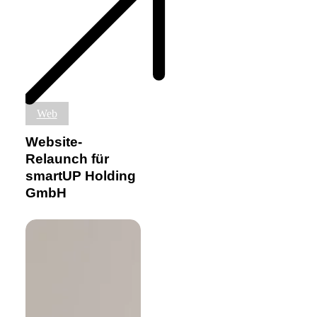
Website-
Web
Relaunch
für
Website-
smartUP
Relaunch für
Holding
smartUP Holding
GmbH
GmbH