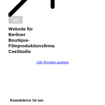
Website
Web
für
Berliner
Website für
Boutique-
Berliner
Filmproduktionsfirma
Boutique-
CeeStudio
Filmproduktionsfirma
CeeStudio
Alle Projekte ansehen
Kontaktieren Sie uns