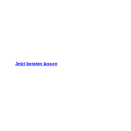
Lassen Sie uns
über Ihr Projekt
sprechen!
Jetzt beraten lassen